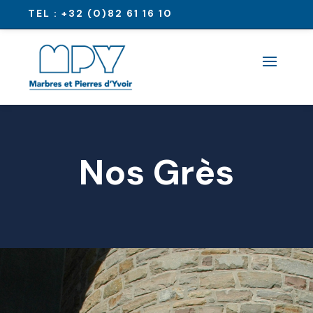
TEL :
+32 (0)82 61 16 10
Nos Grès